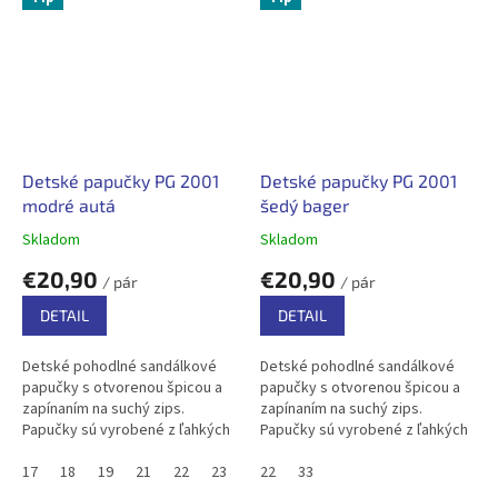
Detské papučky PG 2001
Detské papučky PG 2001
modré autá
šedý bager
Skladom
Skladom
€20,90
€20,90
/ pár
/ pár
DETAIL
DETAIL
Detské pohodlné sandálkové
Detské pohodlné sandálkové
papučky s otvorenou špicou a
papučky s otvorenou špicou a
zapínaním na suchý zips.
zapínaním na suchý zips.
Papučky sú vyrobené z ľahkých
Papučky sú vyrobené z ľahkých
a pružných materiálov, bavlnený
a pružných materiálov, bavlnený
textil zabezpečuje priedušnosť .
17
18
19
21
22
23
32
textil zabezpečuje priedušnosť .
22
33
33
V...
V...