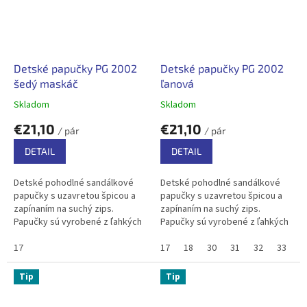
Detské papučky PG 2002
Detské papučky PG 2002
šedý maskáč
ľanová
Skladom
Skladom
€21,10
€21,10
/ pár
/ pár
DETAIL
DETAIL
Detské pohodlné sandálkové
Detské pohodlné sandálkové
papučky s uzavretou špicou a
papučky s uzavretou špicou a
zapínaním na suchý zips.
zapínaním na suchý zips.
Papučky sú vyrobené z ľahkých
Papučky sú vyrobené z ľahkých
a pružných materiálov, bavlnený
a pružných materiálov, bavlnený
textil zabezpečuje priedušnosť .
17
textil zabezpečuje priedušnosť .
17
18
30
31
32
33
V...
V...
Tip
Tip