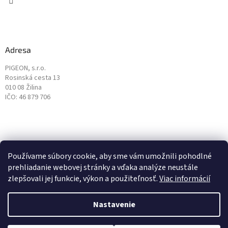
Adresa
PIGEON, s.r.o.
Rosinská cesta 13
010 08 Žilina
IČO: 46 879 706
Používame súbory cookie, aby sme vám umožnili pohodlné
prehliadanie webovej stránky a vďaka analýze neustále
zlepšovali jej funkcie, výkon a použiteľnosť.
Viac informácií
Vytvoril Shoptet
Nastavenie
Copyright 2026
PIGEON
. Všetky práva vyhradené.
Upraviť