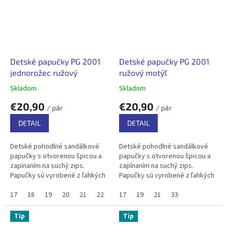
Detské papučky PG 2001
Detské papučky PG 2001
jednorožec ružový
ružový motýľ
Skladom
Skladom
€20,90
€20,90
/ pár
/ pár
DETAIL
DETAIL
Detské pohodlné sandálkové
Detské pohodlné sandálkové
papučky s otvorenou špicou a
papučky s otvorenou špicou a
zapínaním na suchý zips.
zapínaním na suchý zips.
Papučky sú vyrobené z ľahkých
Papučky sú vyrobené z ľahkých
a pružných materiálov, bavlnený
a pružných materiálov, bavlnený
textil zabezpečuje priedušnosť .
17
18
19
20
21
22
33
textil zabezpečuje priedušnosť .
17
19
21
33
V...
V...
Tip
Tip