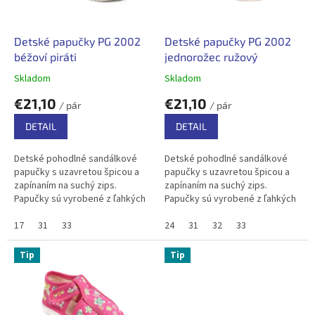
r
k
o
t
d
Detské papučky PG 2002
Detské papučky PG 2002
o
u
béžoví piráti
jednorožec ružový
v
k
Skladom
Skladom
t
€21,10
€21,10
o
/ pár
/ pár
v
DETAIL
DETAIL
Detské pohodlné sandálkové
Detské pohodlné sandálkové
papučky s uzavretou špicou a
papučky s uzavretou špicou a
zapínaním na suchý zips.
zapínaním na suchý zips.
Papučky sú vyrobené z ľahkých
Papučky sú vyrobené z ľahkých
a pružných materiálov, bavlnený
a pružných materiálov, bavlnený
textil zabezpečuje priedušnosť .
17
31
33
textil zabezpečuje priedušnosť .
24
31
32
33
V...
V...
Tip
Tip