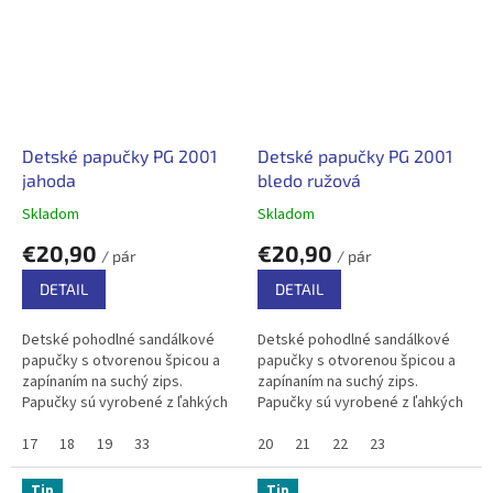
Detské papučky PG 2001
Detské papučky PG 2001
jahoda
bledo ružová
Skladom
Skladom
€20,90
€20,90
/ pár
/ pár
DETAIL
DETAIL
Detské pohodlné sandálkové
Detské pohodlné sandálkové
papučky s otvorenou špicou a
papučky s otvorenou špicou a
zapínaním na suchý zips.
zapínaním na suchý zips.
Papučky sú vyrobené z ľahkých
Papučky sú vyrobené z ľahkých
a pružných materiálov, bavlnený
a pružných materiálov, bavlnený
textil zabezpečuje priedušnosť .
17
18
19
33
textil zabezpečuje priedušnosť .
20
21
22
23
V...
V...
Tip
Tip