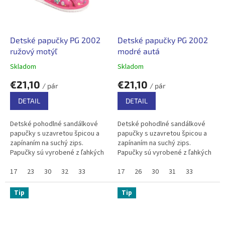
Detské papučky PG 2002
Detské papučky PG 2002
ružový motýľ
modré autá
Skladom
Skladom
€21,10
€21,10
/ pár
/ pár
DETAIL
DETAIL
Detské pohodlné sandálkové
Detské pohodlné sandálkové
papučky s uzavretou špicou a
papučky s uzavretou špicou a
zapínaním na suchý zips.
zapínaním na suchý zips.
Papučky sú vyrobené z ľahkých
Papučky sú vyrobené z ľahkých
a pružných materiálov, bavlnený
a pružných materiálov, bavlnený
textil zabezpečuje priedušnosť .
17
23
30
32
33
textil zabezpečuje priedušnosť .
17
26
30
31
33
V...
V...
Tip
Tip