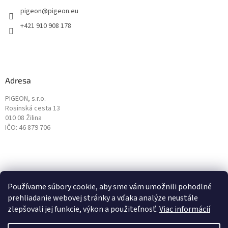
pigeon
@
pigeon.eu
+421 910 908 178
Adresa
PIGEON, s.r.o.
Rosinská cesta 13
010 08 Žilina
IČO: 46 879 706
Používame súbory cookie, aby sme vám umožnili pohodlné
prehliadanie webovej stránky a vďaka analýze neustále
zlepšovali jej funkcie, výkon a použiteľnosť.
Viac informácií