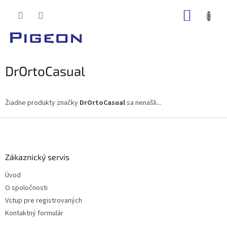
Prejsť
NÁKUP
na
obsah
KOŠÍK
DrOrtoCasual
Žiadne produkty značky
DrOrtoCasual
sa nenašli...
Z
á
p
ä
Zákaznický servis
t
Úvod
i
O spoločnosti
e
Vstup pre registrovaných
Kontaktný formulár