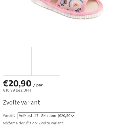
€20,90
/ pár
€16,99 bez DPH
Jednotková
Zvoľte variant
cena:
Variant
Môžeme doručiť do:
Zvoľte variant