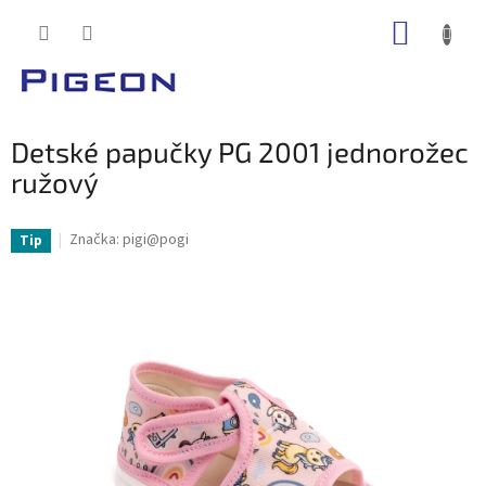
Prejsť
NÁKUP
na
obsah
KOŠÍK
Detské papučky PG 2001 jednorožec
ružový
Značka:
pigi@pogi
Tip