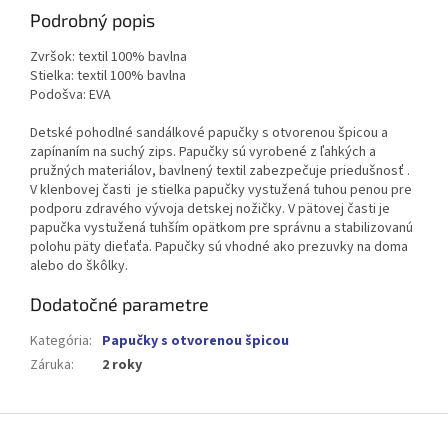
Podrobný popis
Zvršok: textil 100% bavlna
Stielka: textil 100% bavlna
Podošva: EVA
Detské pohodlné sandálkové papučky s otvorenou špicou a
zapínaním na suchý zips. Papučky sú vyrobené z ľahkých a
pružných materiálov, bavlnený textil zabezpečuje priedušnosť .
V klenbovej časti je stielka papučky vystužená tuhou penou pre
podporu zdravého vývoja detskej nožičky. V pätovej časti je
papučka vystužená tuhším opätkom pre správnu a stabilizovanú
polohu päty dieťaťa. Papučky sú vhodné ako prezuvky na doma
alebo do škôlky.
Dodatočné parametre
Kategória
:
Papučky s otvorenou špicou
Záruka
:
2 roky
Z
á