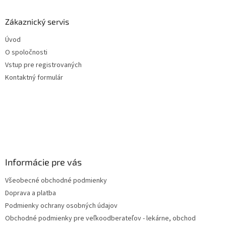
p
ä
Zákaznický servis
t
Úvod
i
O spoločnosti
e
Vstup pre registrovaných
Kontaktný formulár
Informácie pre vás
Všeobecné obchodné podmienky
Doprava a platba
Podmienky ochrany osobných údajov
Obchodné podmienky pre veľkoodberateľov - lekárne, obchod