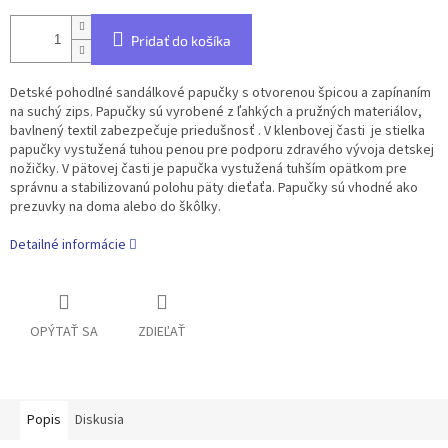
Pridať do košíka
Detské pohodlné sandálkové papučky s otvorenou špicou a zapínaním
na suchý zips. Papučky sú vyrobené z ľahkých a pružných materiálov,
bavlnený textil zabezpečuje priedušnosť . V klenbovej časti je stielka
papučky vystužená tuhou penou pre podporu zdravého vývoja detskej
nožičky. V pätovej časti je papučka vystužená tuhším opätkom pre
správnu a stabilizovanú polohu päty dieťaťa. Papučky sú vhodné ako
prezuvky na doma alebo do škôlky.
Detailné informácie
OPÝTAŤ SA
ZDIEĽAŤ
Popis
Diskusia