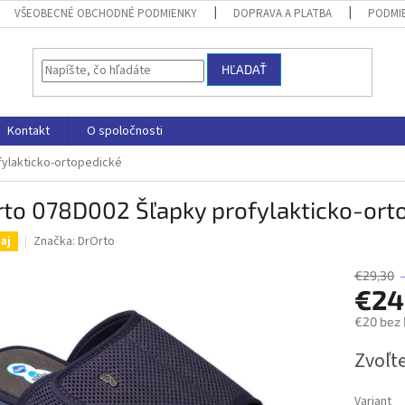
VŠEOBECNÉ OBCHODNÉ PODMIENKY
DOPRAVA A PLATBA
PODMI
HĽADAŤ
Kontakt
O spoločnosti
fylakticko-ortopedické
rto 078D002 Šľapky profylakticko-ort
Značka:
DrOrto
aj
€29,30
€24
€20 bez
Jednotk
Zvoľte
cena:
Variant