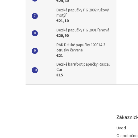
€24,60
Detské papučky PG 2002 ružový
motýľ
€21,10
Detské papučky PG 2001 ľanová
€20,90
RAK Detské papučky 100014-3
ceruzky červené
€21
Detské barefoot papučky Rascal
Car
€15
Z
á
p
ä
t
Zákaznick
i
e
Úvod
O spoločno