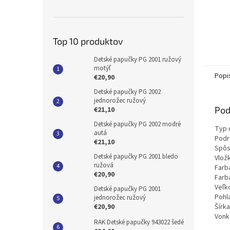
Top 10 produktov
Detské papučky PG 2001 ružový
motýľ
Popi
€20,90
Detské papučky PG 2002
jednorožec ružový
Pod
€21,10
Detské papučky PG 2002 modré
Typ 
autá
Podr
€21,10
Spôs
Detské papučky PG 2001 bledo
Vlož
ružová
Farb
€20,90
Farb
Veľk
Detské papučky PG 2001
Pohla
jednorožec ružový
€20,90
Šírka
Vonka
RAK Detské papučky 943022 šedé