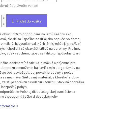
oručiť do:
Zvoľte variant
Pridať do košíka
á obuv Dr Orto odporúčaná na letnú sezónu ako
ová, ale dá sa úspešne nosiť aj ako papuče po dome.
z mäkkých, vysokokvalitných látok, môžu ju používať
orých chodidlá sú obzvlášť citlivé na odreniny. Pružné,
pky, vďaka suchému zipsu sa ľahko prispôsobia tvaru
riálna odnímateľná stielka je mäkká a príjemná pre
, obmedzuje množenie baktérií a mikroorganizmov na
uje pocit sviežosti. Jej povlak je odolný a počas
a sa nezmýva. Sieťovaný materiál, z ktorého je obuv
 zaisťuje správnu cirkuláciu vzduchu. Stabilná podrážka
 bezpečný pohyb.
odporúčanie Poľskej diabetologickej asociácie na
nu a podpornú liečbu diabetickej nohy.
informácie