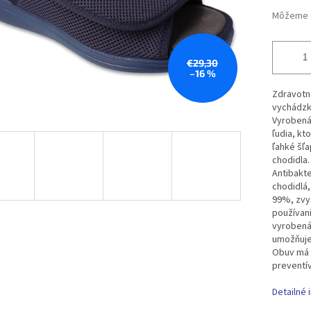
Môžeme d
€29,30
–16 %
Zdravotn
vychádzk
Vyrobená 
ľudia, kt
ľahké šľa
chodidla.
Antibakte
chodidlá
99%, zvyš
používani
vyrobená,
umožňuje
Obuv má 
preventív
Detailné 