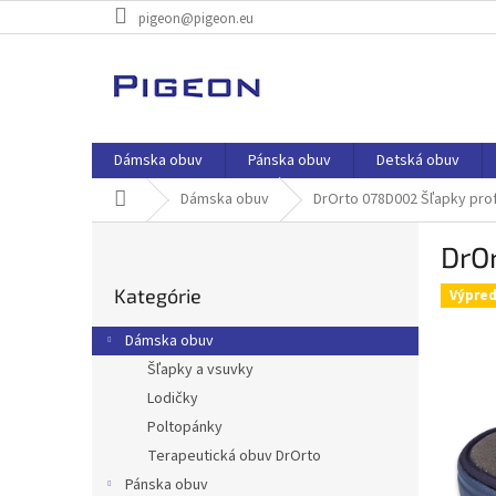
Prejsť
pigeon@pigeon.eu
na
obsah
Dámska obuv
Pánska obuv
Detská obuv
Domov
Dámska obuv
DrOrto 078D002 Šľapky pro
B
DrO
o
Preskočiť
č
Kategórie
kategórie
Výpred
n
ý
Dámska obuv
p
Šľapky a vsuvky
a
Lodičky
n
e
Poltopánky
l
Terapeutická obuv DrOrto
Pánska obuv