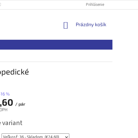
ENKY OCHRANY OSOBNÝCH ÚDAJOV
OBCHODNÉ PODMIENKY PRE VEĽKOOD
Prihlásenie
NÁKUPNÝ
Prázdny košík
KOŠÍK
opedické
–16 %
,60
/ pár
 DPH
ová
 variant