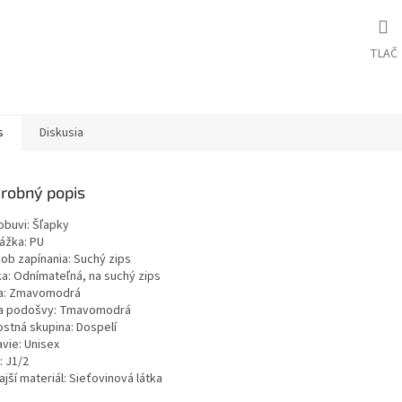
TLAČ
s
Diskusia
robný popis
obuvi: Šľapky
ážka: PU
ob zapínania: Suchý zips
ka: Odnímateľná, na suchý zips
a: Zmavomodrá
a podošvy: Tmavomodrá
ostná skupina: Dospelí
vie: Unisex
: J1/2
jší materiál: Sieťovinová látka