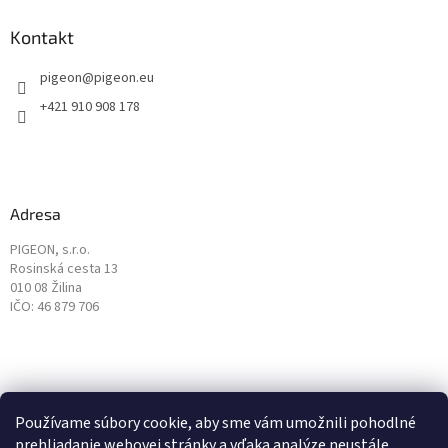
Kontakt
pigeon
@
pigeon.eu
+421 910 908 178
Adresa
PIGEON, s.r.o.
Rosinská cesta 13
010 08 Žilina
IČO: 46 879 706
Používame súbory cookie, aby sme vám umožnili pohodlné
prehliadanie webovej stránky a vďaka analýze neustále