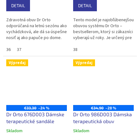
DETAIL
DETAIL
Zdravotná obuv Dr Orto
Tento model je najobľúbenejšou
odporúčaná na letnú sezónu ako
obuvou systému Dr Orto –
vychádzková, ale dá sa úspešne
bestsellerom, ktorý si zákazníci
nosiť aj ako papuče po dome.
vyberajú už roky. Je určený pre
Vyrobená z mäkkých,
používateľov s obzvlášť
vysokokvalitných látok, môžu ju
36
37
citlivými nohami, ktorí...
38
používať...
Výpredaj
Výpredaj
€33,30
–24 %
€34,90
–28 %
Dr Orto 676D003 Dámske
Dr Orto 986D003 Dámska
terapeutické sandále
terapeutická obuv
Skladom
Skladom