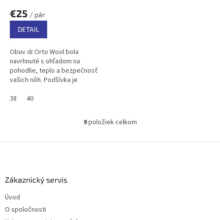
€25
/ pár
DETAIL
Obuv dr.Orto Wool bola
navrhnuté s ohľadom na
pohodlie, teplo a bezpečnosť
vašich nôh. Podšívka je
vyrobená výlučne z prírodnej
ovčej vlny, ktorá poskytuje
38
40
vynikajúcu tepelnú...
9
položiek celkom
O
v
l
Z
á
á
d
p
a
ä
Zákaznický servis
c
t
i
Úvod
i
e
O spoločnosti
p
e
r