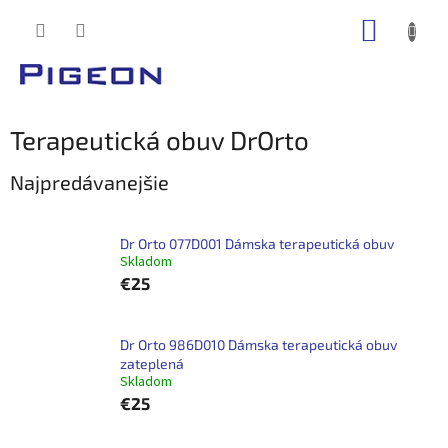
Prejsť
NÁKUP
na
obsah
KOŠÍK
Terapeutická obuv DrOrto
Najpredávanejšie
Dr Orto 077D001 Dámska terapeutická obuv
Skladom
€25
Dr Orto 986D010 Dámska terapeutická obuv
zateplená
Skladom
€25