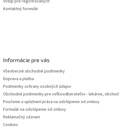
Vstup pre registrovaných
v
Kontaktný formulár
k
y
v
ý
p
i
s
u
Informácie pre vás
Všeobecné obchodné podmienky
Doprava a platba
Podmienky ochrany osobných údajov
Obchodné podmienky pre veľkoodberateľov - lekárne, obchod
Poučenie o uplatnení práva na odstúpenie od zmluvy
Formulár na odstúpenie od zmluvy
Reklamačný záznam
Cookies