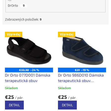
v
DrOrto
9
Zobrazených položiek:
9
V
Výpredaj
Výpredaj
ý
p
i
s
p
r
o
€33,30
–24 %
€31
–19 %
d
Dr Orto 077D001 Dámska
Dr Orto 986D010 Dámska
u
terapeutická obuv
terapeutická obuv
k
zateplená
Skladom
Skladom
t
€25
€25
o
/ pár
/ pár
v
DETAIL
DETAIL