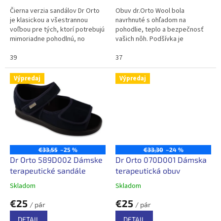
Čierna verzia sandálov Dr Orto
Obuv dr.Orto Wool bola
je klasickou a všestrannou
navrhnuté s ohľadom na
voľbou pre tých, ktorí potrebujú
pohodlie, teplo a bezpečnosť
mimoriadne pohodlnú, no
vašich nôh. Podšívka je
zároveň diskrétnu obuv na
vyrobená výlučne z prírodnej
každodenné nosenie. Mäkká...
39
ovčej vlny, ktorá poskytuje...
37
Výpredaj
Výpredaj
€33,55
–25 %
€33,30
–24 %
Dr Orto 589D002 Dámske
Dr Orto 070D001 Dámska
terapeutické sandále
terapeutická obuv
Skladom
Skladom
€25
€25
/ pár
/ pár
DETAIL
DETAIL