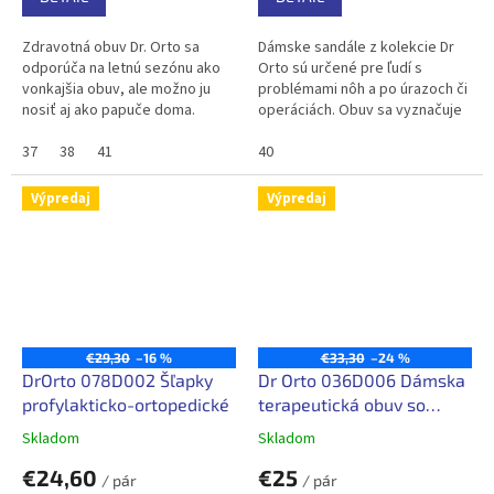
Zdravotná obuv Dr. Orto sa
Dámske sandále z kolekcie Dr
odporúča na letnú sezónu ako
Orto sú určené pre ľudí s
vonkajšia obuv, ale možno ju
problémami nôh a po úrazoch či
nosiť aj ako papuče doma.
operáciách. Obuv sa vyznačuje
Vyrobená z mäkkých, vysoko
zväčšenou šírkou, bez spojov či
kvalitných tkanín, je vhodná pre
37
38
41
prešívaní, ktoré by mohli...
40
ľudí,...
Výpredaj
Výpredaj
€29,30
–16 %
€33,30
–24 %
DrOrto 078D002 Šľapky
Dr Orto 036D006 Dámska
profylakticko-ortopedické
terapeutická obuv so
strečovým zvrškom
Skladom
Skladom
€24,60
€25
/ pár
/ pár