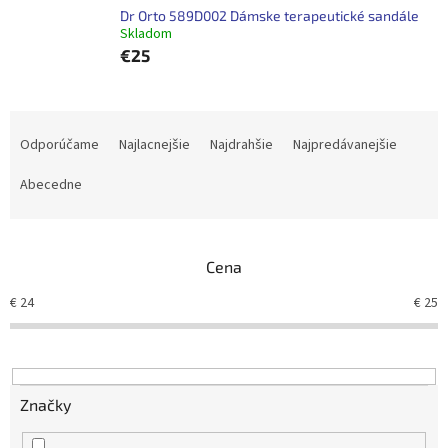
Dr Orto 589D002 Dámske terapeutické sandále
Skladom
€25
R
a
Odporúčame
Najlacnejšie
Najdrahšie
Najpredávanejšie
d
e
Abecedne
n
i
e
Cena
p
r
€
24
€
25
o
d
u
k
t
Značky
o