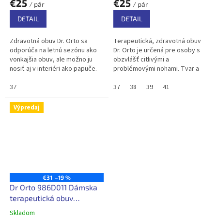
€25
€25
/ pár
/ pár
DETAIL
DETAIL
Zdravotná obuv Dr. Orto sa
Terapeutická, zdravotná obuv
odporúča na letnú sezónu ako
Dr. Orto je určená pre osoby s
vonkajšia obuv, ale možno ju
obzvlášť citlivými a
nosiť aj v interiéri ako papuče.
problémovými nohami. Tvar a
Je vyrobená z mäkkých, vysoko
rozmery vnútra topánky boli
kvalitných tkanín a je vhodná...
37
prispôsobené potrebám nôh
37
38
39
41
náchylných na...
Výpredaj
€31
–19 %
Dr Orto 986D011 Dámska
terapeutická obuv
zateplená
Skladom