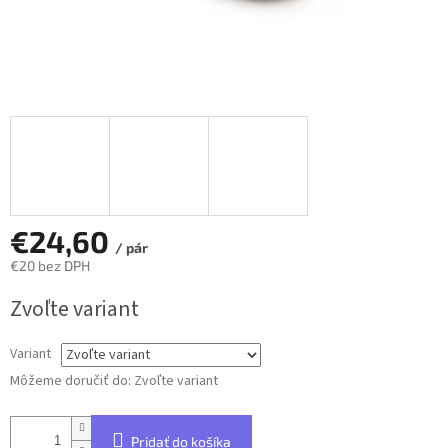
€24,60
/ pár
€20 bez DPH
Jednotková
Zvoľte variant
cena:
Variant
Môžeme doručiť do:
Zvoľte variant
Pridať do košíka