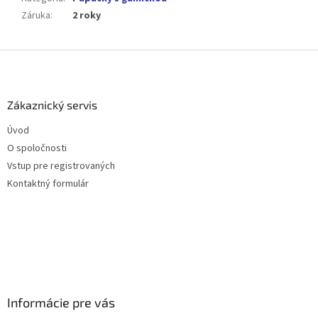
Záruka
:
2 roky
Z
á
p
ä
Zákaznický servis
t
Úvod
i
O spoločnosti
e
Vstup pre registrovaných
Kontaktný formulár
Informácie pre vás