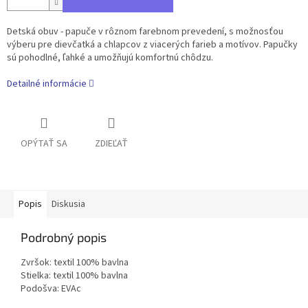
Detská obuv - papuče v rôznom farebnom prevedení, s možnosťou
výberu pre dievčatká a chlapcov z viacerých farieb a motívov. Papučky
sú pohodlné, ľahké a umožňujú komfortnú chôdzu.
Detailné informácie
OPÝTAŤ SA
ZDIEĽAŤ
Popis
Diskusia
Podrobný popis
Zvršok: textil 100% bavlna
Stielka: textil 100% bavlna
Podošva: EVAc