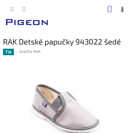
Prejsť
NÁKUP
na
obsah
KOŠÍK
RAK Detské papučky 943022 šedé
Značka:
RAK
Tip