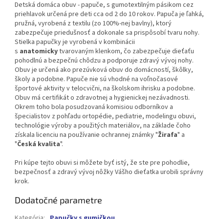
Detská domáca obuv - papuče, s gumotextilným pásikom cez
priehlavok určená pre deti cca od 2 do 10 rokov. Papuča je ľahká,
pružná, vyrobená z textilu (zo 100%-nej bavlny), ktorý
zabezpečuje priedušnosť a dokonale sa prispôsobí tvaru nohy.
Stielka papučky je vyrobená v kombinácii
s
anatomicky
tvarovaným klenkom, čo zabezpečuje dieťaťu
pohodlnú a bezpečnú chôdzu a podporuje zdravý vývoj nohy.
Obuv je určená ako prezúvková obuv do domácností, škôlky,
školy a podobne. Papuče nie sú vhodné na voľnočasové
športové aktivity v telocvični, na školskom ihrisku a podobne.
Obuv má certifikát o zdravotnej a hygienickej nezávadnosti.
Okrem toho bola posudzovaná komisiou odborníkov a
špecialistov z pohľadu ortopédie, pediatrie, modelingu obuvi,
technológie výroby a použitých materiálov, na základe čoho
získala licenciu na používanie ochrannej známky "
Žirafa
" a
"
Česká kvalita
".
Pri kúpe tejto obuvi si môžete byť istý, že ste pre pohodlie,
bezpečnosť a zdravý vývoj nôžky Vášho dieťatka urobili správny
krok.
Dodatočné parametre
Kategória
:
Papučky s gumičkou