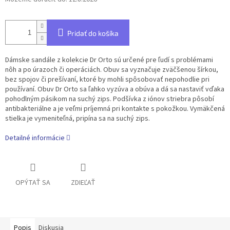
Pridať do košíka
Dámske sandále z kolekcie Dr Orto sú určené pre ľudí s problémami
nôh a po úrazoch či operáciách. Obuv sa vyznačuje zväčšenou šírkou,
bez spojov či prešívaní, ktoré by mohli spôsobovať nepohodlie pri
používaní. Obuv Dr Orto sa ľahko vyzúva a obúva a dá sa nastaviť vďaka
pohodlným pásikom na suchý zips. Podšívka z iónov striebra pôsobí
antibakteriálne a je veľmi príjemná pri kontakte s pokožkou. Vymäkčená
stielka je vymeniteľná, pripína sa na suchý zips.
Detailné informácie
OPÝTAŤ SA
ZDIEĽAŤ
Popis
Diskusia