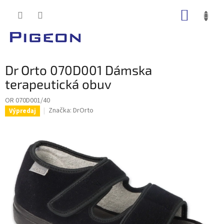
Prejsť
NÁKUP
na
obsah
KOŠÍK
Dr Orto 070D001 Dámska
terapeutická obuv
OR 070D001/40
Značka:
DrOrto
Výpredaj