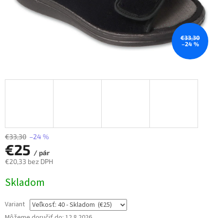
€33,30
–24 %
€33,30
–24 %
€25
/ pár
€20,33 bez DPH
Jednotková
Skladom
cena:
Variant
Môžeme doručiť do:
12.8.2026