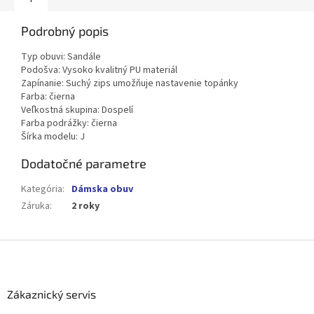
Podrobný popis
Typ obuvi: Sandále
Podošva: Vysoko kvalitný PU materiál
Zapínanie: Suchý zips umožňuje nastavenie topánky
Farba: čierna
Veľkostná skupina: Dospelí
Farba podrážky: čierna
Šírka modelu: J
Dodatočné parametre
Kategória
:
Dámska obuv
Záruka
:
2 roky
Z
á
p
ä
Zákaznický servis
t