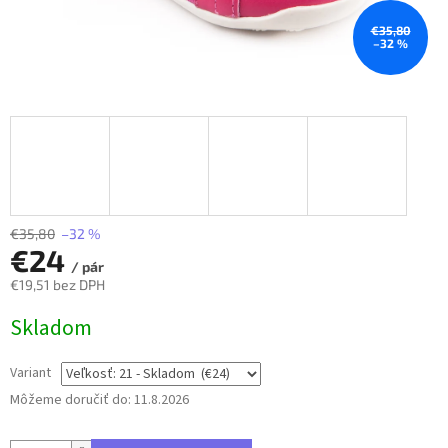
€35,80
–32 %
€35,80
–32 %
€24
/ pár
€19,51 bez DPH
Jednotková
Skladom
cena:
Variant
Môžeme doručiť do:
11.8.2026