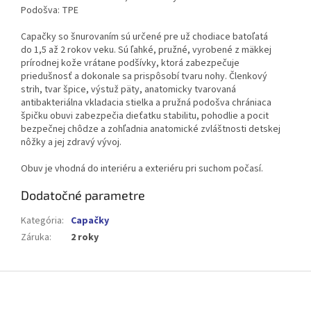
Podošva: TPE
Capačky so šnurovaním sú určené pre už chodiace batoľatá
do 1,5 až 2 rokov veku. Sú ľahké, pružné, vyrobené z mäkkej
prírodnej kože vrátane podšívky, ktorá zabezpečuje
priedušnosť a dokonale sa prispôsobí tvaru nohy. Členkový
strih, tvar špice, výstuž päty, anatomicky tvarovaná
antibakteriálna vkladacia stielka a pružná podošva chrániaca
špičku obuvi zabezpečia dieťatku stabilitu, pohodlie a pocit
bezpečnej chôdze a zohľadnia anatomické zvláštnosti detskej
nôžky a jej zdravý vývoj.
Obuv je vhodná do interiéru a exteriéru pri suchom počasí.
Dodatočné parametre
Kategória
:
Capačky
Záruka
:
2 roky
Z
á
p