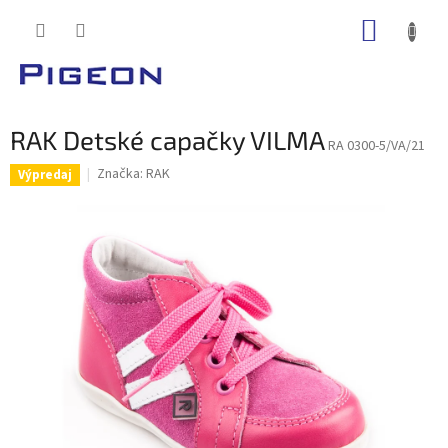
Prejsť
NÁKUP
na
obsah
KOŠÍK
RAK Detské capačky VILMA
RA 0300-5/VA/21
Značka:
RAK
Výpredaj