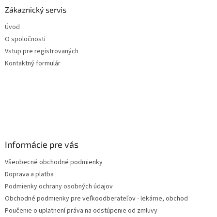
ä
Zákaznický servis
t
Úvod
i
O spoločnosti
e
Vstup pre registrovaných
Kontaktný formulár
Informácie pre vás
Všeobecné obchodné podmienky
Doprava a platba
Podmienky ochrany osobných údajov
Obchodné podmienky pre veľkoodberateľov - lekárne, obchod
Poučenie o uplatnení práva na odstúpenie od zmluvy