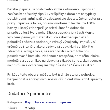
Detské papuče, sandálkového strihu s otvorenou špicou so
zapínaním na "suchý zips ". Tvar špičky s dôrazom na typicky
detský dominantný palček zabezpečuje dostatočný priestor pre
prsty. Papučka je ľahká, pružná vyrobená z textilu ( zo 100%
bavlny ), ktorý zabezpečuje priedušnosť a dokonalú
prispôsobilosť tvaru nohy. Stielka papučky je v časti klenku
vyplnená penovým materiálom, čo zabezpečuje dieťaťu
pohodlnú chôdzu a podporuje zdravý vývoj nohy. Papučky sú
určené do interiéru ako prezúvková obuv. Majú certifikát o
zdravotnej a hygienickej nezávadnosti. Okrem toho boli
posudzované komisiou zloženou z ortopéda, detského lekára,
modelára a odborníkov na obuv, na základe čoho získali licenciu
na používanie ochrannej známky " Žirafa " a " Česká kvalita ".
Pri kúpe tejto obuvi si môžete byť istý, že ste pre pohodlie,
bezpečnosť a zdravý vývoj nôžky Vášho dieťatka urobili správny
krok.
Dodatočné parametre
Kategória
:
Papučky s otvorenou špicou
Záruka
:
2 roky