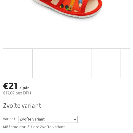
€21
/ pár
€17,07 bez DPH
Jednotková
Zvoľte variant
cena:
Variant
Môžeme doručiť do:
Zvoľte variant