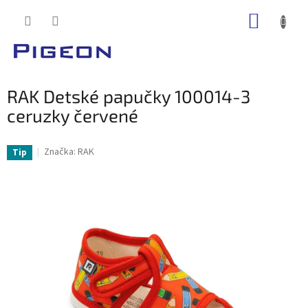
Prejsť
NÁKUP
na
obsah
KOŠÍK
RAK Detské papučky 100014-3
ceruzky červené
Značka:
RAK
Tip