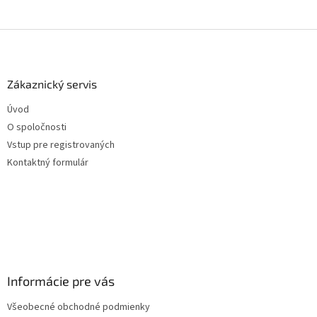
Z
á
p
ä
Zákaznický servis
t
Úvod
i
O spoločnosti
e
Vstup pre registrovaných
Kontaktný formulár
Informácie pre vás
Všeobecné obchodné podmienky