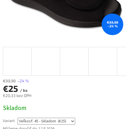
€33,30
–24 %
€33,30
–24 %
€25
/ ks
€20,33 bez DPH
Jednotková
Skladom
cena:
Variant
Môžeme doručiť do:
12.8.2026