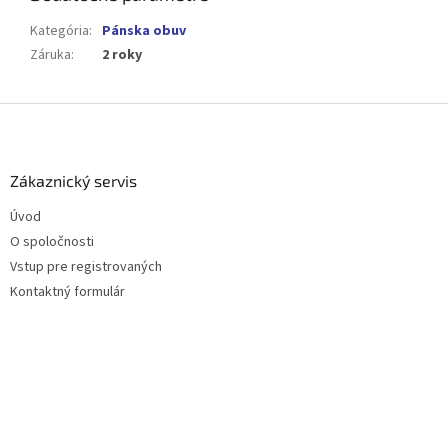
Kategória
:
Pánska obuv
Záruka
:
2 roky
Z
á
p
ä
Zákaznický servis
t
Úvod
i
O spoločnosti
e
Vstup pre registrovaných
Kontaktný formulár