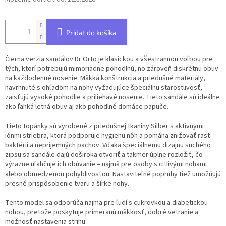
Pridať do košíka
Čierna verzia sandálov Dr Orto je klasickou a všestrannou voľbou pre
tých, ktorí potrebujú mimoriadne pohodlnú, no zároveň diskrétnu obuv
na každodenné nosenie. Mäkká konštrukcia a priedušné materiály,
navrhnuté s ohľadom na nohy vyžadujúce špeciálnu starostlivosť,
zaisťujú vysoké pohodlie a priliehavé nosenie. Tieto sandále sú ideálne
ako ľahká letná obuv aj ako pohodlné domáce papuče.
Tieto topánky sú vyrobené z priedušnej tkaniny Silber s aktívnymi
iónmi striebra, ktorá podporuje hygienu nôh a pomáha znižovať rast
baktérií a nepríjemných pachov. Vďaka špeciálnemu dizajnu suchého
zipsu sa sandále dajú doširoka otvoriť a takmer úplne rozložiť, čo
výrazne uľahčuje ich obúvanie – najmä pre osoby s citlivými nohami
alebo obmedzenou pohyblivosťou. Nastaviteľné popruhy tiež umožňujú
presné prispôsobenie tvaru a šírke nohy.
Tento model sa odporúča najmä pre ľudí s cukrovkou a diabetickou
nohou, pretože poskytuje primeranú mäkkosť, dobré vetranie a
možnosť nastavenia strihu.