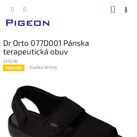
Prejsť
NÁKUP
na
obsah
KOŠÍK
Dr Orto 077D001 Pánska
terapeutická obuv
2371/45
Značka:
DrOrto
Výpredaj