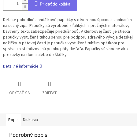
Pridať do košíka
Detské pohodlné sandálkové papučky s otvorenou špicou a zapínaním
na suchý zips. Papučky sú vyrobené z ľahkých a pružných materiálov,
bavlnený textil zabezpečuje priedušnosť . V klenbovej časti je stielka
papučky vystužená tuhou penou pre podporu zdravého vývoja detskej
nožičky. V pätovej časti je papučka vystužená tuhším opätkom pre
správnu a stabilizovanú polohu päty dieťaťa. Papučky sú vhodné ako
prezuvky na doma alebo do škôlky.
Detailné informácie
OPÝTAŤ SA
ZDIEĽAŤ
Popis
Diskusia
Podrobný popis