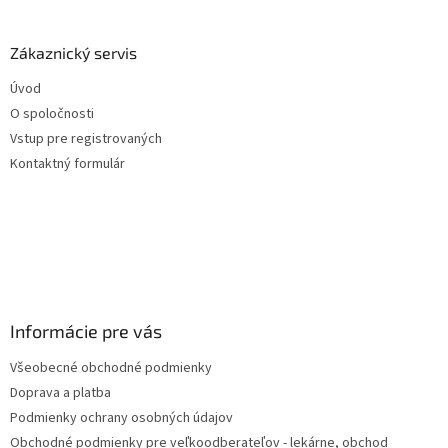
á
p
ä
Zákaznický servis
t
Úvod
i
O spoločnosti
e
Vstup pre registrovaných
Kontaktný formulár
Informácie pre vás
Všeobecné obchodné podmienky
Doprava a platba
Podmienky ochrany osobných údajov
Obchodné podmienky pre veľkoodberateľov - lekárne, obchod