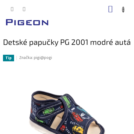
Prejsť
NÁKUP
na
obsah
KOŠÍK
Detské papučky PG 2001 modré autá
Značka:
pigi@pogi
Tip