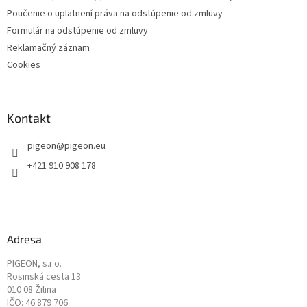
Poučenie o uplatnení práva na odstúpenie od zmluvy
Formulár na odstúpenie od zmluvy
Reklamačný záznam
Cookies
Kontakt
pigeon
@
pigeon.eu
+421 910 908 178
Adresa
PIGEON, s.r.o.
Rosinská cesta 13
010 08 Žilina
IČO: 46 879 706