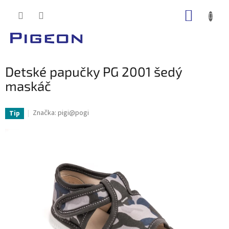
Prejsť
NÁKUP
na
obsah
KOŠÍK
Detské papučky PG 2001 šedý
maskáč
Značka:
pigi@pogi
Tip