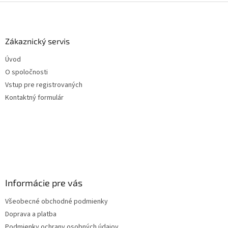
Z
á
p
ä
Zákaznický servis
t
Úvod
i
O spoločnosti
e
Vstup pre registrovaných
Kontaktný formulár
Informácie pre vás
Všeobecné obchodné podmienky
Doprava a platba
Podmienky ochrany osobných údajov