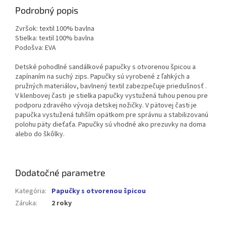
Podrobný popis
Zvršok: textil 100% bavlna
Stielka: textil 100% bavlna
Podošva: EVA
Detské pohodlné sandálkové papučky s otvorenou špicou a
zapínaním na suchý zips. Papučky sú vyrobené z ľahkých a
pružných materiálov, bavlnený textil zabezpečuje priedušnosť .
V klenbovej časti je stielka papučky vystužená tuhou penou pre
podporu zdravého vývoja detskej nožičky. V pätovej časti je
papučka vystužená tuhším opätkom pre správnu a stabilizovanú
polohu päty dieťaťa. Papučky sú vhodné ako prezuvky na doma
alebo do škôlky.
Dodatočné parametre
Kategória
:
Papučky s otvorenou špicou
Záruka
:
2 roky