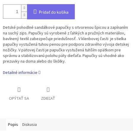
Pridať do košíka
Detské pohodlné sandálkové papučky s otvorenou špicou a zapínaním
na suchý zips. Papučky sú vyrobené z ľahkých a pružných materiálov,
bavlnený textil zabezpečuje priedušnosť . V klenbovej časti je stielka
papučky vystužená tuhou penou pre podporu zdravého vývoja detskej
nožičky. V pätovej časti je papučka vystužená tuhším opätkom pre
správnu a stabilizovanú polohu päty dieťaťa. Papučky sú vhodné ako
prezuvky na doma alebo do škôlky.
Detailné informácie
OPÝTAŤ SA
ZDIEĽAŤ
Popis
Diskusia