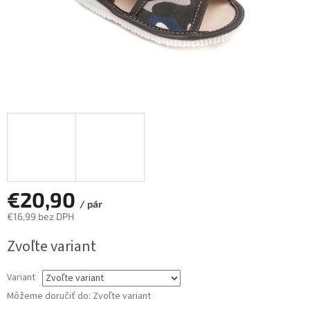
€20,90
/ pár
€16,99 bez DPH
Jednotková
Zvoľte variant
cena:
Variant
Môžeme doručiť do:
Zvoľte variant