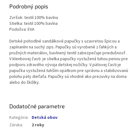
Podrobný popis
Zvršok: textil 100% bavlna
Stielka: textil 100% bavlna
Podošva: EVA
Detské pohodlné sandálkové papučky s uzavretou špicou a
zapínaním na suchý zips. Papučky sú vyrobené z ľahkých a
pružných materiálov, bavlnený textil zabezpečuje priedušnosť .
V klenbovej časti je stielka papučky vystužená tuhou penou pre
podporu zdravého vývoja detskej nožičky. V pätovej časti je
papučka vystužená tuhším opätkom pre správnu a stabilizovanú
polohu päty dieťaťa. Papučky sú vhodné ako prezuvky na doma
alebo do škôlky.
Dodatočné parametre
Kategória
:
Detská obuv
Záruka
:
2 roky