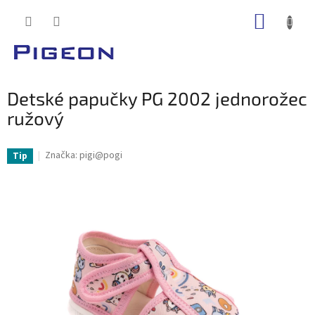
Prejsť
NÁKUP
na
obsah
KOŠÍK
Detské papučky PG 2002 jednorožec
ružový
Značka:
pigi@pogi
Tip