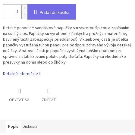
Pridať do košíka
Detské pohodlné sandálkové papučky s uzavretou špicou a zapínaním
na suchý zips. Papučky sú vyrobené z ľahkých a pružných materiálov,
bavlnený textil zabezpečuje priedušnosť . V klenbovej časti je stielka
papučky vystužená tuhou penou pre podporu zdravého vývoja detskej
nožičky. V pätovej časti je papučka vystužená tuhším opätkom pre
správnu a stabilizovanú polohu päty dieťaťa. Papučky sú vhodné ako
prezuvky na doma alebo do škôlky.
Detailné informácie
OPÝTAŤ SA
ZDIEĽAŤ
Popis
Diskusia