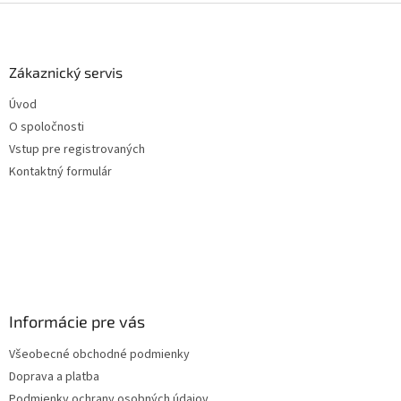
Z
á
p
ä
Zákaznický servis
t
Úvod
i
O spoločnosti
e
Vstup pre registrovaných
Kontaktný formulár
Informácie pre vás
Všeobecné obchodné podmienky
Doprava a platba
Podmienky ochrany osobných údajov