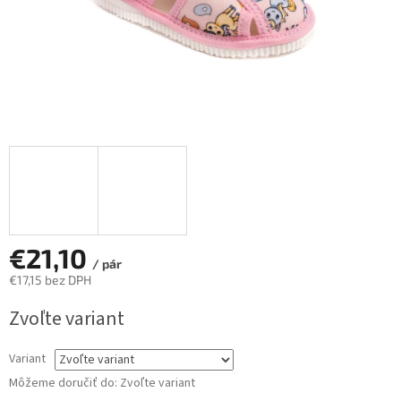
€21,10
/ pár
€17,15 bez DPH
Jednotková
Zvoľte variant
cena:
Variant
Môžeme doručiť do:
Zvoľte variant