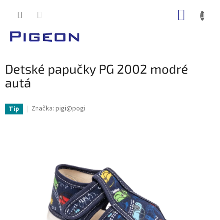
Prejsť
NÁKUP
na
obsah
KOŠÍK
Detské papučky PG 2002 modré
autá
Značka:
pigi@pogi
Tip