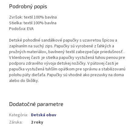
Podrobný popis
Zvršok: textil 100% bavlna
Stielka: textil 100% bavlna
Podošva: EVA
Detské pohodlné sandálkové papučky s uzavretou špicou a
zapínaním na suchý zips. Papučky sú vyrobené z ľahkých a
pružných materiálov, bavlnený textil zabezpečuje priedušnosť .
V klenbovej časti je stielka papučky vystužená tuhou penou pre
podporu zdravého vývoja detskej nožičky. V pätovej časti je
papučka vystužená tuhším opätkom pre správnu a stabilizovanú
polohu päty dieťaťa. Papučky sú vhodné ako prezuvky na doma
alebo do škôlky.
Dodatočné parametre
Kategória
:
Detská obuv
Záruka
:
2 roky