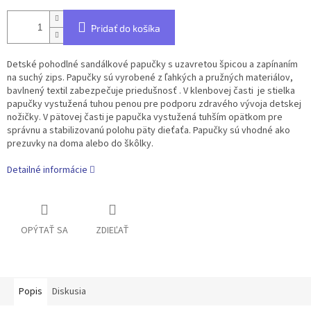
Pridať do košíka
Detské pohodlné sandálkové papučky s uzavretou špicou a zapínaním
na suchý zips. Papučky sú vyrobené z ľahkých a pružných materiálov,
bavlnený textil zabezpečuje priedušnosť . V klenbovej časti je stielka
papučky vystužená tuhou penou pre podporu zdravého vývoja detskej
nožičky. V pätovej časti je papučka vystužená tuhším opätkom pre
správnu a stabilizovanú polohu päty dieťaťa. Papučky sú vhodné ako
prezuvky na doma alebo do škôlky.
Detailné informácie
OPÝTAŤ SA
ZDIEĽAŤ
Popis
Diskusia