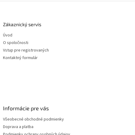
Z
á
p
ä
Zákaznický servis
t
Úvod
i
O spoločnosti
e
Vstup pre registrovaných
Kontaktný formulár
Informácie pre vás
Všeobecné obchodné podmienky
Doprava a platba
Podmienky ochrany osobných údajov