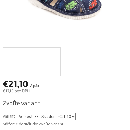
€21,10
/ pár
€17,15 bez DPH
Jednotková
Zvoľte variant
cena:
Variant
Môžeme doručiť do:
Zvoľte variant